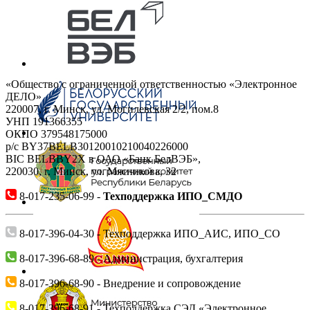
«Общество с ограниченной ответственностью «Электронное
ДЕЛО»
220007, г. Минск, ул. Могилевская 2/2, пом.8
УНП 191366355
ОКПО 379548175000
р/c BY37BELB30120010210040226000
BIC BELBBY2X в ОАО «Банк БелВЭБ»,
220030, г. Минск, ул. Мясникова, 32
8-017-235-06-99 -
Техподдержка ИПО_СМДО
8-017-396-04-30 - Техподдержка ИПО_АИС, ИПО_СО
8-017-396-68-89 - Администрация, бухгалтерия
8-017-396-68-90 - Внедрение и сопровождение
8-017-396-68-91 - Техподдержка СЭД «Электронное