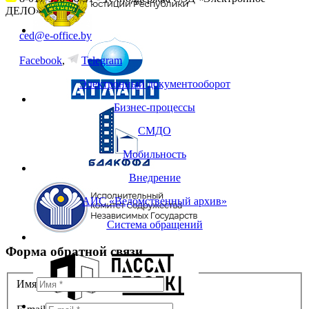
ДЕЛО»
ced@e-office.by
Facebook
,
Telegram
Электронный документооборот
Бизнес-процессы
СМДО
Мобильность
Внедрение
АИС «Ведомственный архив»
Система обращений
Форма обратной связи
Имя