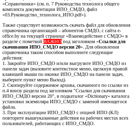
«Справочники» (см. п. 7 Руководства технолога общего
комплекта документации ИПО_СМДО, файл
«03.Руководство_технолога_ИПО.pdf»).
Также существует возможность скачать файл для обновления
справочника организаций – абонентов СМДО, с сайта e-
office.by на текущей странице «Взаимодействие с СМДО» в
разделе с пометкой
ВАЖНО
под заголовком «
Ссылки для
скачивания ИПО_СМДО версии 20
». Для обновления
справочника таким способом выполните следующие
действия:
1. Закройте ИПО_СМДО и/или выгрузите ИПО_СМДО из
панели задач (вызовите контекстное меню, щелкнув правой
клавишей мыши по иконке ИПО_СМДО на панели задач,
выберите пункт меню Выход).
2. Скопируйте содержимое архива, скачанного по ссылке из
п.4 внизу раздела под заголовком "Ссылки для скачивания
ИПО_СМДО версии 20", в подкаталог «Dictionary» каталога
установки экземпляра ИПО_СМДО с заменой имеющегося
файла.
3. При эксплуатации ИПО_СМДО с опцией ИПО (КЛ)
повторите вышеуказанные действия на рабочих местах всех
пользователей, работающих с ИПО_СМДО.