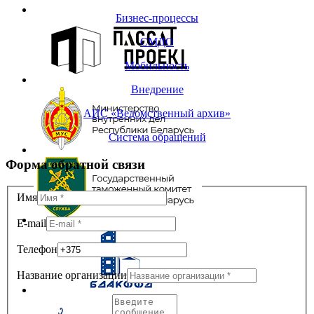
Бизнес-процессы
СМДО
Мобильность
Внедрение
АИС «Ведомственный архив»
Система обращений
Форма обратной связи
Имя
E-mail
Телефон
Название организации